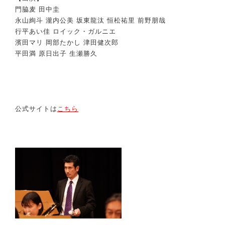
門脇麦 田中圭
永山絢斗 瀧内公美 坂東龍汰 恒松祐里 前野朋哉
行平あい佳 ロイック・ガルニエ
濱田マリ 岡部たかし 津田健次郎
平田満 原日出子 生瀬勝久
公式サイトは
こちら