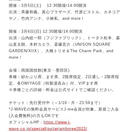
開催：3月5日(土) 12:30開場/14:00開演
出演：斉藤和義、真心ブラザーズ、竹原ピストル、カネコア
ヤノ、竹内アンナ、小林私、and more！
開催：3月6日(日) 12:30開場/14:00開演
出演：山内総一郎（フジファブリック）、トータス松本、森
山直太朗、木村カエラ、斎藤宏介（UNISON SQUARE
GARDEN/XIIX）、大橋トリオ＆The Charm Park、and
more！
会場：両国国技館(東京・墨田区)
券種：砂かぶり席、ます席、2階席指定、2日通し・2階席指
定、各OMIYAGE（特製湯呑み）付、VIPます席
※券種ごとの詳細・料金は公式サイトでご確認ください。
チケット：先行受付中（～1/10・月・23:59まで）
*J-WAVEの無料会員サービスJ-me会員が対象。新規ご入会
(入会費無料)の方もOKです
オフィシャルHP：
https://www.j-
wave.co.jp/special/guitarjamboree2022/