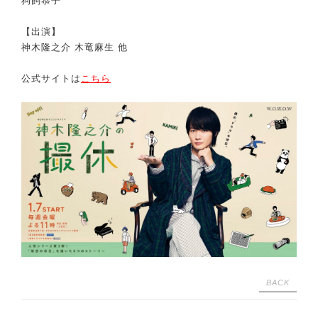
狗飼恭子
【出演】
神木隆之介 木竜麻生 他
公式サイトは
こちら
BACK