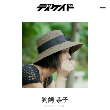
ディケイド
狗飼 恭子
KYOKO INUKAI