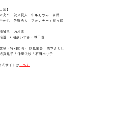
出演】
木亮平 賀来賢人 中条あやみ 要潤
手伸也 佐野勇人 フォンチー / 菜々緒
浦誠己 内村遥
場透 / 稲森いずみ / 城田優
文珍（特別出演） 鶴見慎吾 橋本さとし
辺真起子 / 仲里依紗 / 石田ゆり子
公式サイトは
こちら