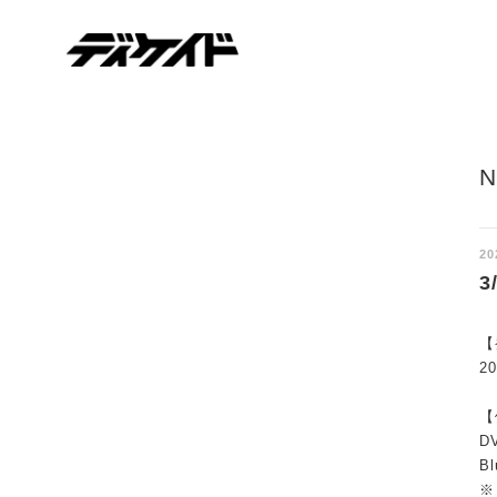
ディケイド
20
3
【
2
【
D
B
※