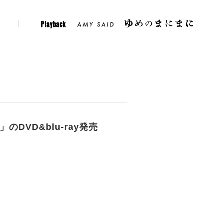
er
Instagram
Play Back
Amy Said
のDVD&blu-ray発売