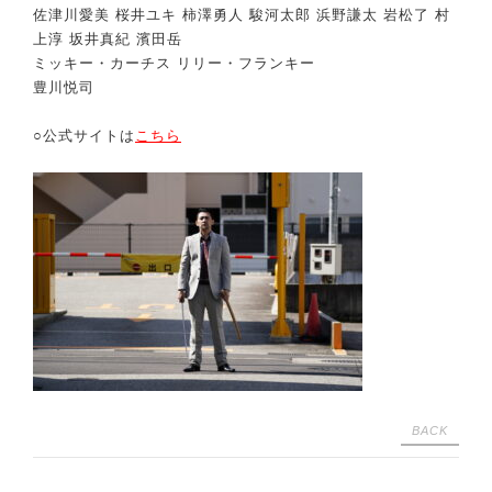
佐津川愛美 桜井ユキ 柿澤勇人 駿河太郎 浜野謙太 岩松了 村
上淳 坂井真紀 濱田岳
ミッキー・カーチス リリー・フランキー
豊川悦司
○公式サイトは
こちら
BACK