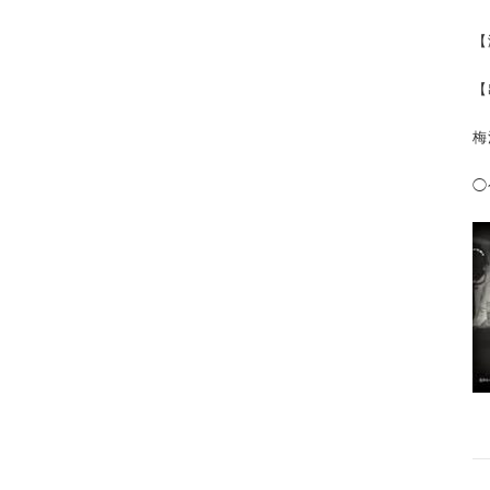
【
【
梅
◯