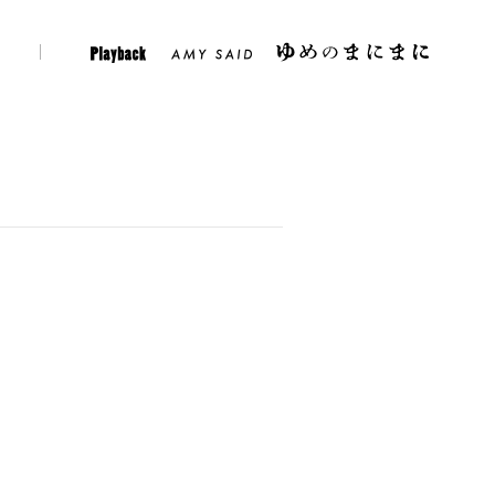
er
Instagram
Play Back
Amy Said