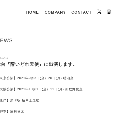
HOME
COMPANY
CONTACT
Twitt
NEWS
21.4.7
舞台『醉いどれ天使』に出演します。
東京公演】2021年9月3日(金)~20日(月) 明治座
大阪公演】2021年10月1日(金)~11日(月) 新歌舞伎座
原作】黒澤明 植草圭之助
脚本】蓬莱竜太