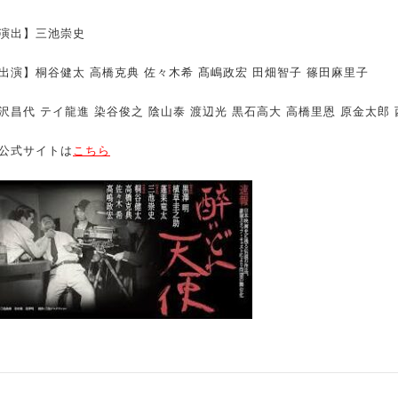
演出】三池崇史
出演】桐谷健太 高橋克典 佐々木希 髙嶋政宏 田畑智子 篠田麻里子
沢昌代 テイ龍進 染谷俊之 陰山泰 渡辺光 黒石高大 高橋里恩 原金太郎 
公式サイトは
こちら