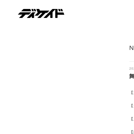
ディケイド
20
【
【
【
【