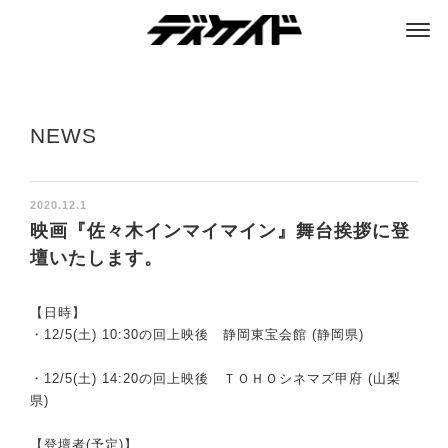
ディケイド
NEWS
2020.12.1
映画『佐々木インマイマイン』舞台挨拶に登
壇いたします。
【日時】
・12/5(土) 10:30の回上映後 静岡東宝会館 (静岡県)
・12/5(土) 14:20の回上映後 ＴＯＨＯシネマズ甲府 (山梨
県)
【登壇者(予定)】