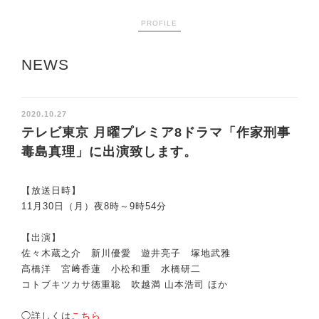
PROFILE
NEWS
2020.10.27
テレビ東京 月曜プレミア8ドラマ「作家刑事
毒島真理」に出演致します。
【放送日時】
11月30日（月）夜8時～9時54分
【出演】
佐々木蔵之介 新川優愛 遊井亮子 塚地武雅
髙橋洋 宮﨑香蓮 小松和重 水橋研二
コトブキツカサ徳重聡 吹越満 山本浩司 ほか
◯詳しくは
こちら