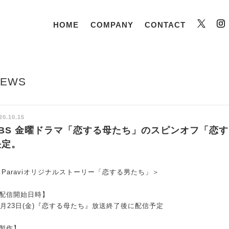
HOME
COMPANY
CONTACT
Twitt
NEWS
20.10.15
TBS 金曜ドラマ「恋する母たち」のスピンオフ「恋する
決定。
 Paraviオリジナルストーリー「恋する男たち」＞
配信開始日時】
0月23日(金)『恋する母たち』放送終了後に配信予定
製作】