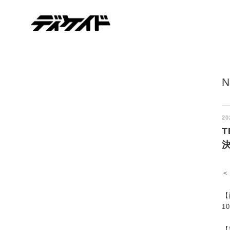
ディケイド
20
＜
【
1
【