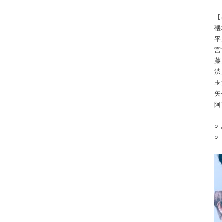
【
磯
平
宮
藤
渋
玉
矢
阿
○
○