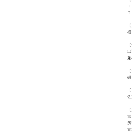
Ｔ
Ｔ
【
福
【
出
兼
【
磯
【
佐
【
吉
濱
古