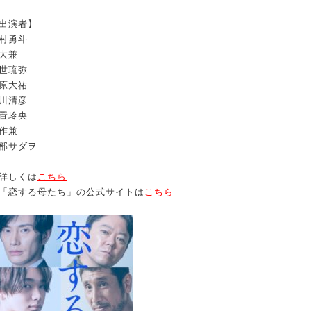
出演者】
村勇斗
大兼
世琉弥
原大祐
川清彦
置玲央
作兼
部サダヲ
 詳しくは
こちら
 「恋する母たち」の公式サイトは
こちら