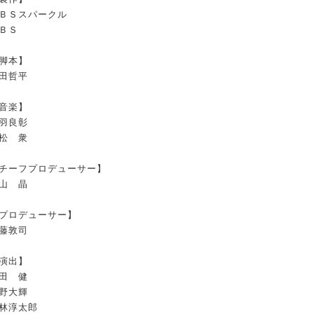
ＢＳスパークル
ＢＳ
脚本】
田哲平
音楽】
羽良彰
松 衆
チーフプロデューサー】
山 晶
プロデューサー】
藤敦司
演出】
田 健
野大輝
林淳太郎