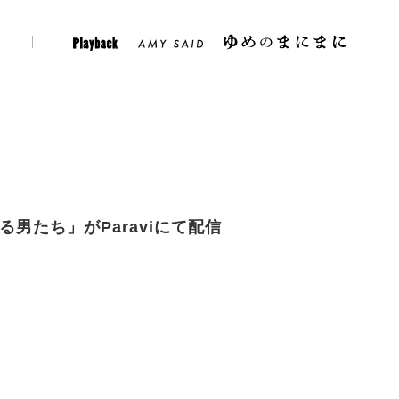
er
Instagram
Play Back
Amy Said
男たち」がParaviにて配信