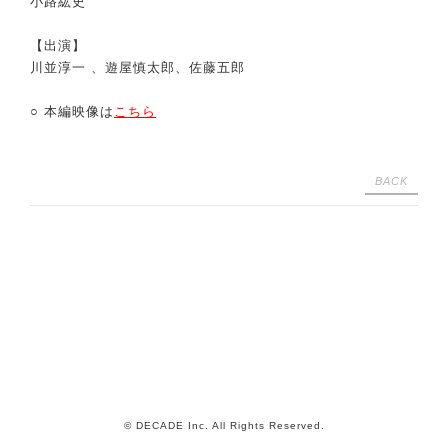
小路紘史
【出演】
川並淳一 、遊屋慎太郎、佐藤五郎
○ 本編映像は
こちら
BACK
© DECADE Inc. All Rights Reserved.