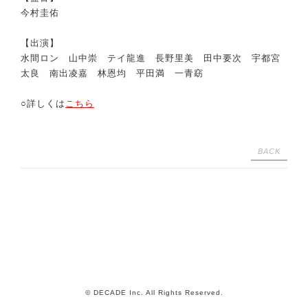
今村圭佑
【出演】
水間ロン 山中崇 テイ龍進 長野里美 田中要次 宇都宮
太良 南出凌嘉 林恩均 平田満 一青窈
○詳しくは
こちら
BACK
© DECADE Inc. All Rights Reserved.