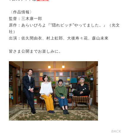
〈作品情報〉
監督：三木康一郎
原作：あらいぴろよ『“隠れビッチ”やってました。』（光文
社）
出演：佐久間由衣、村上虹郎、大後寿々花、森山未來
皆さま公開までお楽しみに。
BACK