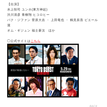
【出演】
水上恒司 ユンホ(東方神起)
渋川清彦 ⻘柳翔 ヒコロヒー
パク・ジファン 菅原大吉 ・ 上田⻯也 ・ 鶴見辰吾 ピエール
瀧
オム・ギジュン 福士蒼汰 ほか
◯公式サイトは
こちら
BACK