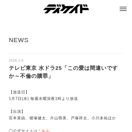
ディケイド
NEWS
2026.1.6
テレビ東京 水ドラ25「この愛は間違いです
か～不倫の贖罪」
【放送日】
1月7日(水) 毎週水曜深夜1時より放送
【出演】
宮本茉由、猪塚健太、片山萌美、戸塚祥太、小川未祐ほか
◯公式サイトは
こちら