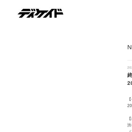
ディケイド
20
終
【
2
【
渋
（