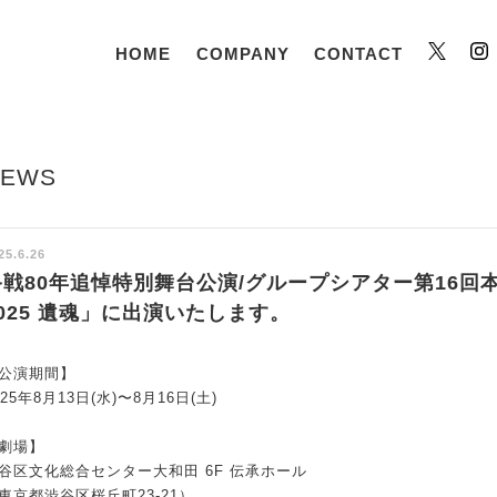
HOME
COMPANY
CONTACT
Twitt
NEWS
25.6.26
戦80年追悼特別舞台公演/グループシアター第16回本公演
2025 遺魂」に出演いたします。
公演期間】
025年8月13日(水)〜8月16日(土)
劇場】
谷区文化総合センター大和田 6F 伝承ホール
東京都渋谷区桜丘町23-21）