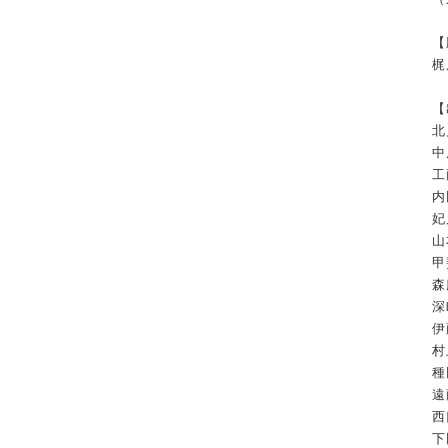
【
梶
【
北
中
工
内
妃
山
甲
森
深
伊
村
種
遠
西
下