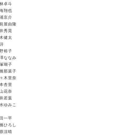
林卓斗
海翔也
浦京介
前屋由隆
井秀晃
木健太
詩
野裕子
澤ななみ
塚瑚子
橋那菜子
々木里奈
本杏里
山花奈
井若葉
水ゆみこ
田一平
橋ひろし
原涼晴