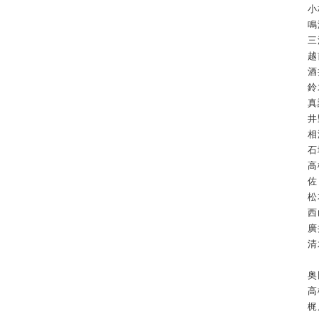
小
鳴
三
越
酒
鈴
真
井
相
石
高
佐
松
西
廣
清
奥
高
梶