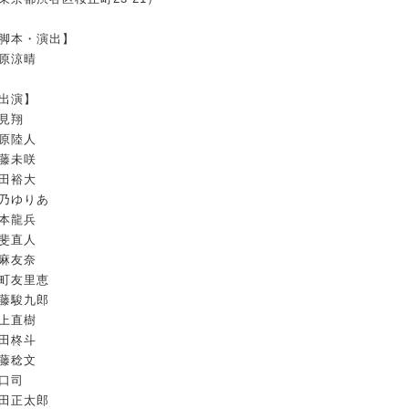
脚本・演出】
原涼晴
出演】
見翔
原陸人
藤未咲
田裕大
乃ゆりあ
本龍兵
斐直人
麻友奈
町友里恵
藤駿九郎
上直樹
田柊斗
藤稔文
口司
田正太郎