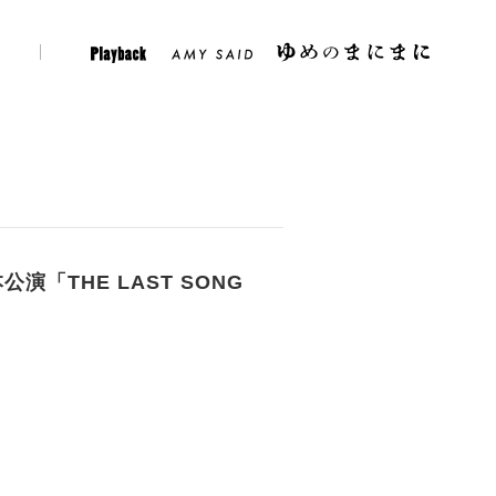
er
Instagram
Play Back
Amy Said
「THE LAST SONG