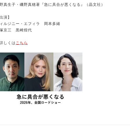
野真生子・磯野真穂著『急に具合が悪くなる』（晶文社）
出演】
ィルジニー・エフィラ 岡本多緒
塚京三 黒崎煌代
詳しくは
こちら