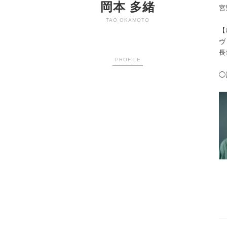
岡本 多緒
宮
TAO OKAMOTO
【
ヴ
長
PROFILE
◯