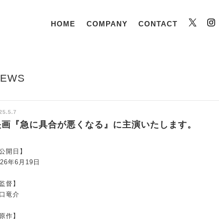
HOME
COMPANY
CONTACT
Twitt
NEWS
25.5.7
映画『急に具合が悪くなる』に主演いたします。
公開日】
026年6月19日
監督】
口竜介
原作】