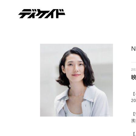
ディケイド
20
【
2
【
濱
【