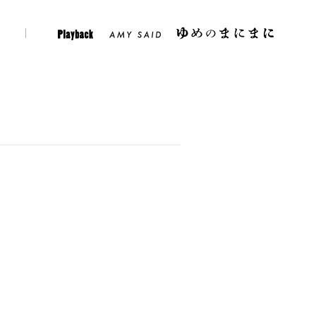
er
Instagram
Play Back
Amy Said