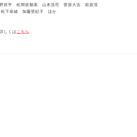
野祥平 松岡依都美 山本浩司 菅原大吉 前原滉
 松下奈緒 加藤登紀子 ほか
詳しくは
こちら