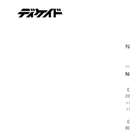
ディケイド
20
【
2
＜
＜
【
阿