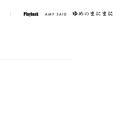
er
Instagram
Play Back
Amy Said
。