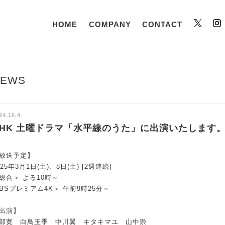
HOME
COMPANY
CONTACT
Twitt
NEWS
24.10.4
NHK 土曜ドラマ「水平線のうた」に出演いたします
放送予定】
025年3月1日(土)、8日(土) [2週連続]
総合＞ よる10時～
BSプレミアム4K＞ 午前9時25分～
出演】
部寛 白鳥玉季 中川翼 キタキマユ 山中崇