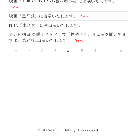
映画『TOKYO BURST-犯罪都市-』に出演いたします。
New!
映画『黒牢城』に出演いたします。
New!
NHK「土スタ」に生出演いたします。
テレビ朝日 金曜ナイトドラマ『探偵さん、リュック開いてま
すよ』第7話に出演いたします。
New!
«
‹
2
3
4
5
6
›
»
© DECADE Inc. All Rights Reserved.