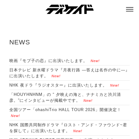
ディケイド
NEWS
映画『モブ子の恋』に出演いたします。
New!
日本テレビ 新水曜ドラマ『月夜行路 ―答えは名作の中に―』
に出演いたします。
New!
NHK 夜ドラ『ラジオスター』に出演いたします。
New!
「HOUYHNHNM」の “ 夕映えの海と、ナナミカと渋川清
彦。”にインタビューが掲載中です。
New!
全国ツアー「ohashiTrio HALL TOUR 2026」開催決定！
New!
NHK 国際共同制作ドラマ『ロスト・アンド・ファウンド~君
を探して』に出演いたします。
New!