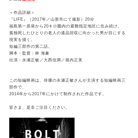
＜作品詳細＞
『LIFE』（2017年／山形市にて撮影）20分
福島第一原発から20キロ圏内の避難指定地区に住み続け、
孤独死したひとりの老人の遺品回収に向かった男が目にする
現実を描く。
短編三部作の第二話。
脚本・監督：林 海象
出演：永瀬正敏／大西信満／堀内正美
この短編映画は、俳優の永瀬正敏さんが主演する短編映画三
部作で、
2014年から2017年にかけて制作された作品です。
皆さま、是非ご注目ください。